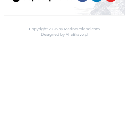
Copyright 2026 by MarinePoland.com
Designed by
AlfaBravo.pl