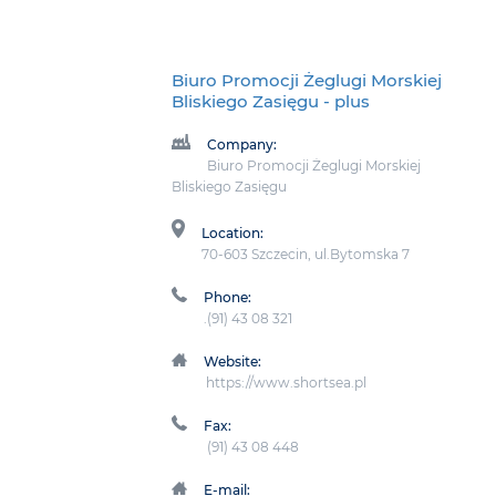
Biuro Promocji Żeglugi Morskiej
Bliskiego Zasięgu
- plus
Company:
Biuro Promocji Żeglugi Morskiej
Bliskiego Zasięgu
Location:
70-603 Szczecin, ul.Bytomska 7
Phone:
.(91) 43 08 321
Website:
https://www.shortsea.pl
Fax:
(91) 43 08 448
E-mail: