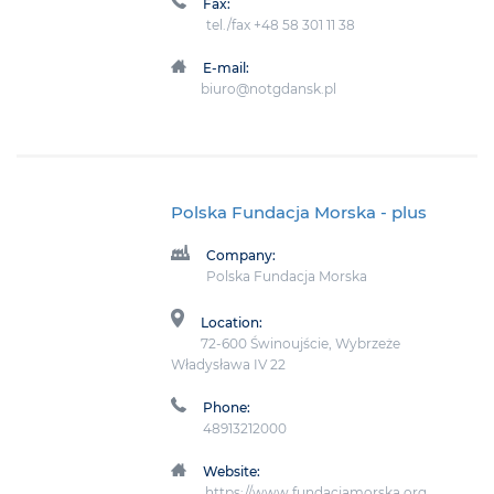
Fax:
tel./fax +48 58 301 11 38
E-mail:
biuro@notgdansk.pl
Polska Fundacja Morska
- plus
Company:
Polska Fundacja Morska
Location:
72-600 Świnoujście, Wybrzeże
Władysława IV 22
Phone:
48913212000
Website:
https://www.fundacjamorska.org